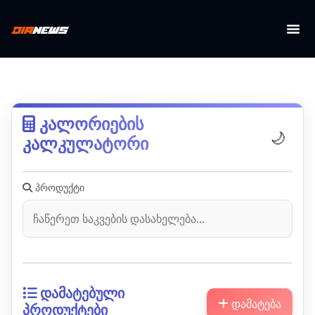
კალორ
დღგ-ს
კალორიების
🌙
კალკულატორი
პროდუქტი
დამატებული
დამატება
პროდუქტები